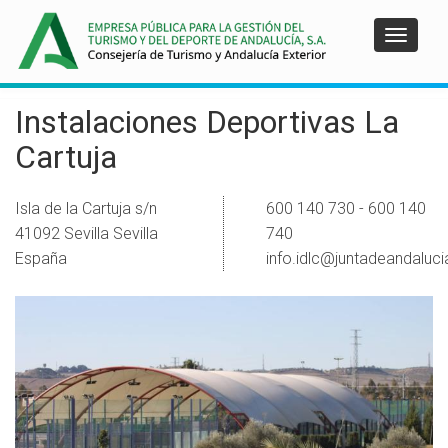
Pasar
al
Toggle
contenido
navigat
principal
Instalaciones Deportivas La
Cartuja
Isla de la Cartuja s/n
600 140 730 - 600 140
41092
Sevilla
Sevilla
740
España
info.idlc@juntadeandaluci