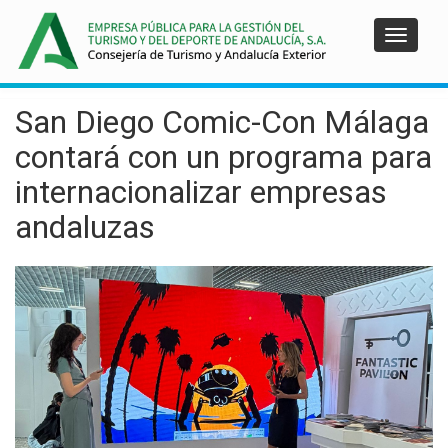
Pasar
al
Toggle
contenido
navigat
principal
San Diego Comic-Con Málaga
contará con un programa para
internacionalizar empresas
andaluzas