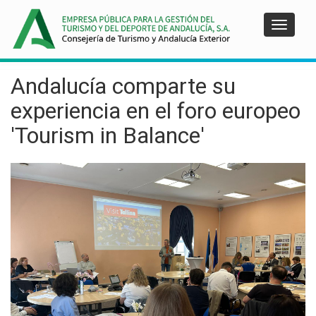
Pasar
al
Toggle
contenido
navigat
principal
Andalucía comparte su
experiencia en el foro europeo
'Tourism in Balance'