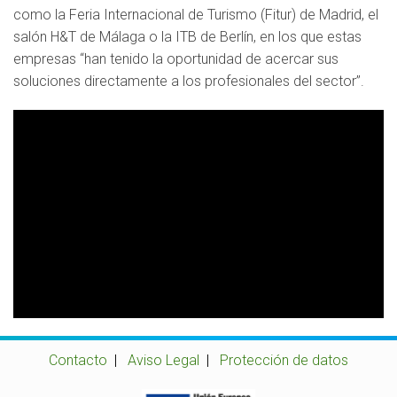
como la Feria Internacional de Turismo (Fitur) de Madrid, el
salón H&T de Málaga o la ITB de Berlín, en los que estas
empresas “han tenido la oportunidad de acercar sus
soluciones directamente a los profesionales del sector”.
Contacto
|
Aviso Legal
|
Protección de datos