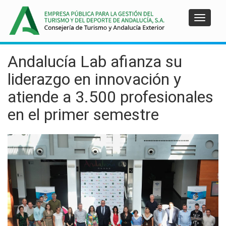
Pasar
al
Toggle
contenido
navigat
principal
Andalucía Lab afianza su
liderazgo en innovación y
atiende a 3.500 profesionales
en el primer semestre