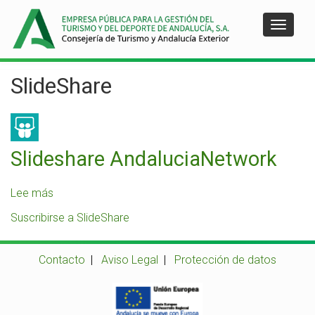
Pasar
al
Toggle
contenido
navigat
principal
SlideShare
Slideshare AndaluciaNetwork
Lee más
sobre
Slideshare
Suscribirse a SlideShare
AndaluciaNetwork
Contacto
|
Aviso Legal
|
Protección de datos