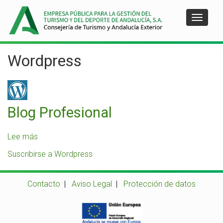
Pasar
al
Toggle
contenido
navigat
principal
Wordpress
Blog Profesional
Lee más
sobre
Blog
Suscribirse a Wordpress
Profesional
Contacto
|
Aviso Legal
|
Protección de datos